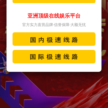
亚洲顶级在线娱乐平台
官方实力直营品牌·信誉保障·大额无忧